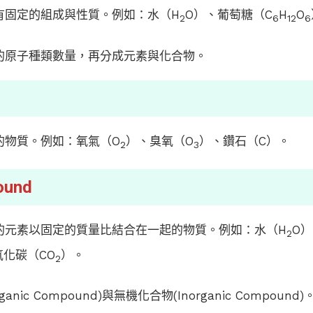
有固定的組成與性質。例如：水（H
O）、葡萄糖（C
H
O
2
6
12
6
的原子種類數量，再分成元素與化合物。
的物質。例如：氧氣（O
）、臭氧（O
）、鑽石（C）。
2
3
und
的元素以固定的質量比結合在一起的物質。例如：水（H
O
2
氧化碳（CO
）。
2
nic Compound)與無機化合物(Inorganic Compound)