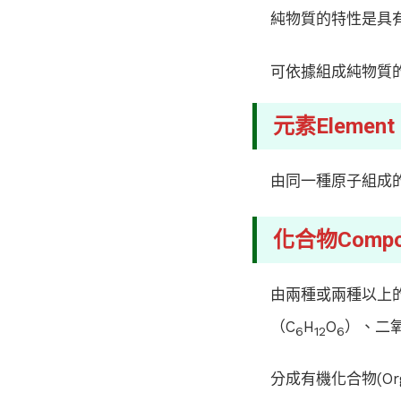
純物質的特性是具
可依據組成純物質
元素Element
由同一種原子組成
化合物Compo
由兩種或兩種以上
（C
H
O
）、二
6
12
6
分成有機化合物(Orga