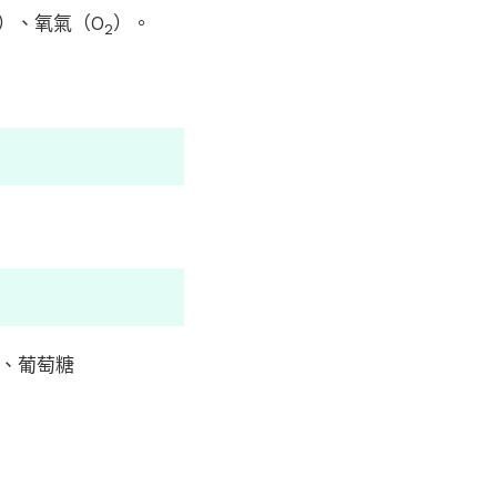
）、氧氣（O
）。
2
）、葡萄糖
。