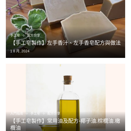
手工皂
配方分享
【手工皂製作】左手香汁、左手香皂配方與做法
1 8 月, 2024
入門指南
手工皂
配方分享
【手工皂製作】常用油及配方-椰子油.棕櫚油.橄
欖油