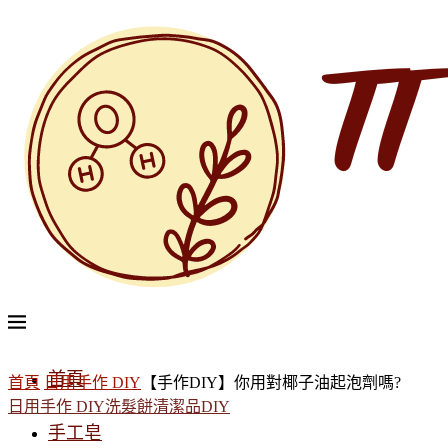
首頁
首頁
日用手作 DIY
【手作DIY】你用對椰子油起泡劑嗎?
日用手作 DIY
洗髮餅
清潔品DIY
手工皂