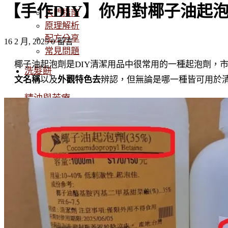
【手作DIY】你用對椰子油起泡
入門指南
原理解析
配方分享
16 2 月, 2025
0 留言
常見問題
椰子油起泡劑是DIY清潔用品中很常用的一種起泡劑，
洗髮餅
文名稱
以及
外觀特色去
辨認，但無論是哪一種皆可用於
精油與芳療
精油入門
精油化學
日用手作 DIY
清潔品DIY
親子手作
關於我