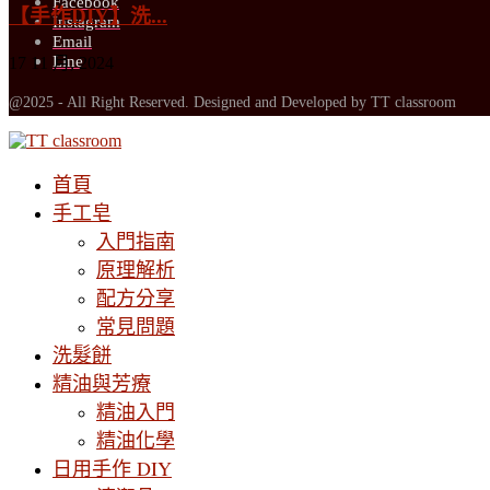
Facebook
【手作DIY】洗...
Instagram
Email
Line
17 11 月, 2024
@2025 - All Right Reserved. Designed and Developed by TT classroom
首頁
手工皂
入門指南
原理解析
配方分享
常見問題
洗髮餅
精油與芳療
精油入門
精油化學
日用手作 DIY