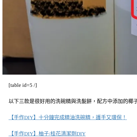
搜尋
[table id=5 /]
以下三款是很好用的洗碗精與洗髮餅，配方中添加的椰子油起泡劑是
【手作DIY】十分鐘完成精油洗碗精，護手又環保！
【手作DIY】柚子/桂花清潔劑DIY