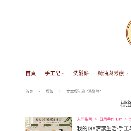
首頁
手工皂
洗髮餅
精油與芳療
首頁
標籤
文章標記為 "洗髮餅"
標
入門指南
日用手作 DIY
我的DIY清潔生活-手