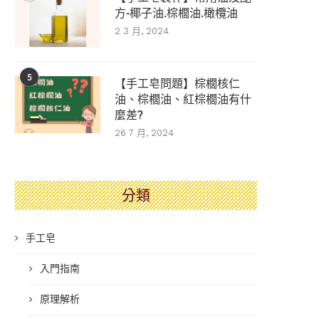
方-椰子油.棕櫚油.橄欖油
2 3 月, 2024
5
【手工皂問題】棕櫚核仁
油、棕櫚油、紅棕櫚油有什
麼差?
26 7 月, 2024
分類
手工皂
入門指南
原理解析