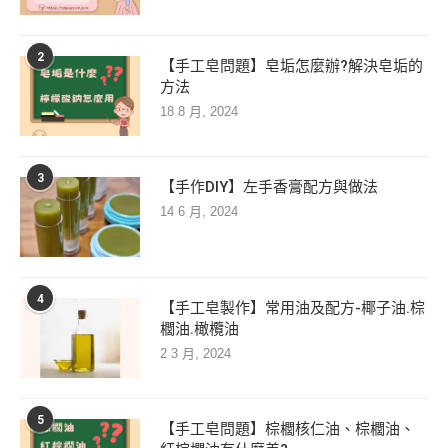
2
【手工皂問題】皂垢怎麼辦?解決皂垢的
方法
18 8 月, 2024
3
【手作DIY】左手香膏配方與做法
14 6 月, 2024
4
【手工皂製作】常用油及配方-椰子油.棕
櫚油.橄欖油
2 3 月, 2024
5
【手工皂問題】棕櫚核仁油、棕櫚油、