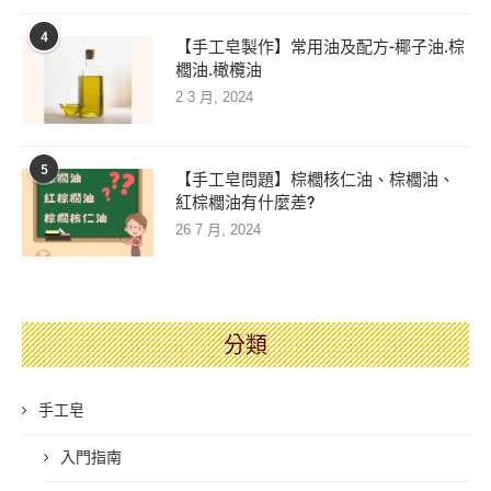
4
【手工皂製作】常用油及配方-椰子油.棕
櫚油.橄欖油
2 3 月, 2024
5
【手工皂問題】棕櫚核仁油、棕櫚油、
紅棕櫚油有什麼差?
26 7 月, 2024
分類
手工皂
入門指南