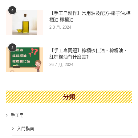
4
【手工皂製作】常用油及配方-椰子油.棕
櫚油.橄欖油
2 3 月, 2024
5
【手工皂問題】棕櫚核仁油、棕櫚油、
紅棕櫚油有什麼差?
26 7 月, 2024
分類
手工皂
入門指南