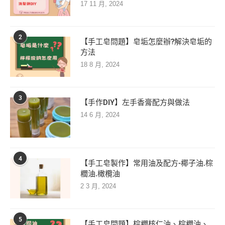
17 11 月, 2024
2
【手工皂問題】皂垢怎麼辦?解決皂垢的
方法
18 8 月, 2024
3
【手作DIY】左手香膏配方與做法
14 6 月, 2024
4
【手工皂製作】常用油及配方-椰子油.棕
櫚油.橄欖油
2 3 月, 2024
5
【手工皂問題】棕櫚核仁油、棕櫚油、