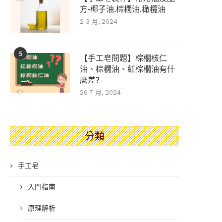
方-椰子油.棕櫚油.橄欖油
2 3 月, 2024
5
【手工皂問題】棕櫚核仁
油、棕櫚油、紅棕櫚油有什
麼差?
26 7 月, 2024
分類
手工皂
入門指南
原理解析