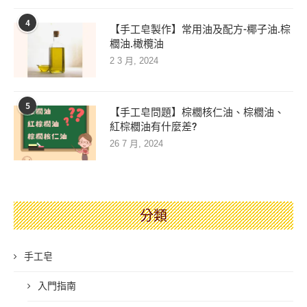
4
【手工皂製作】常用油及配方-椰子油.棕
櫚油.橄欖油
2 3 月, 2024
5
【手工皂問題】棕櫚核仁油、棕櫚油、
紅棕櫚油有什麼差?
26 7 月, 2024
分類
手工皂
入門指南