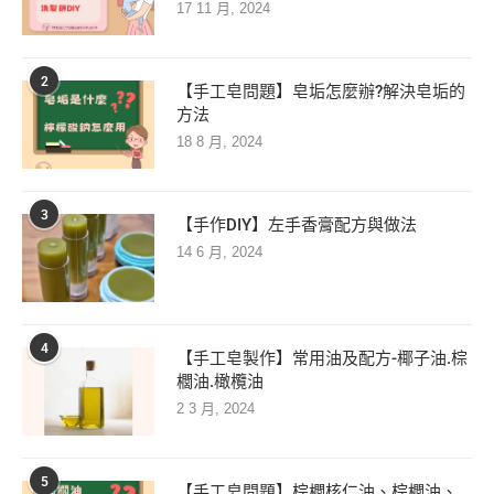
17 11 月, 2024
2
【手工皂問題】皂垢怎麼辦?解決皂垢的
方法
18 8 月, 2024
3
【手作DIY】左手香膏配方與做法
14 6 月, 2024
4
【手工皂製作】常用油及配方-椰子油.棕
櫚油.橄欖油
2 3 月, 2024
5
【手工皂問題】棕櫚核仁油、棕櫚油、